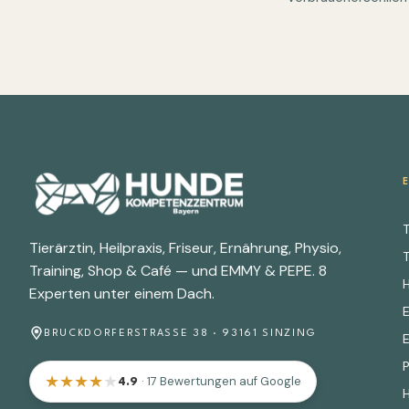
T
Tierärztin, Heilpraxis, Friseur, Ernährung, Physio,
T
Training, Shop & Café — und EMMY & PEPE. 8
Experten unter einem Dach.
BRUCKDORFERSTRASSE 38 · 93161 SINZING
★
★
★
★
★
· 17 Bewertungen auf Google
4.9