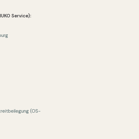
HUKO Service):
burg
treitbeilegung (OS-