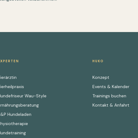
EXPERTEN
HUKO
ierärztin
Konzept
ierheilpraxis
Events & Kalender
Hundefriseur Wau-Style
Trainings buchen
Ernährungsberatung
Kontakt & Anfahrt
E&P Hundeladen
Physiotherapie
Hundetraining