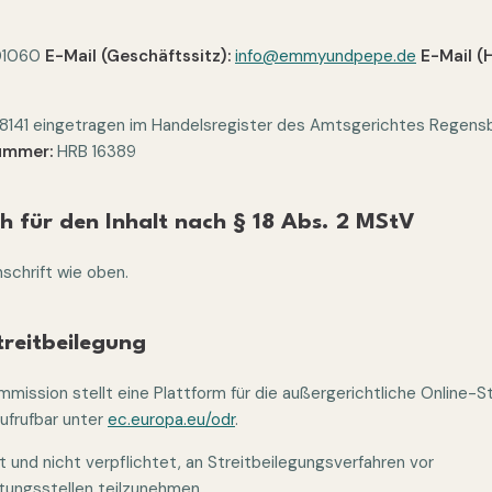
01060
E-Mail (Geschäftssitz):
info@emmyundpepe.de
E-Mail (
141 eingetragen im Handelsregister des Amtsgerichtes Regens
ummer:
HRB 16389
h für den Inhalt nach § 18 Abs. 2 MStV
nschrift wie oben.
treitbeilegung
mission stellt eine Plattform für die außergerichtliche Online-S
aufrufbar unter
ec.europa.eu/odr
.
it und nicht verpflichtet, an Streitbeilegungsverfahren vor
tungsstellen teilzunehmen.