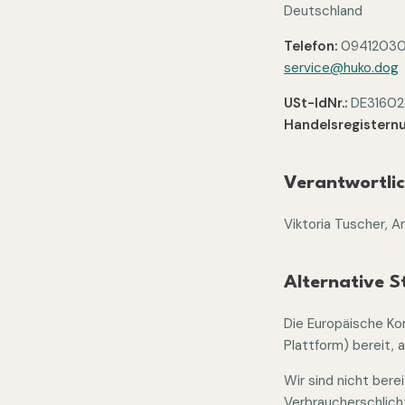
Deutschland
Telefon:
0941203
service@huko.dog
USt-IdNr.:
DE316028
Handelsregistern
Verantwortlic
Viktoria Tuscher, A
Alternative S
Die Europäische Kom
Plattform) bereit, 
Wir sind nicht bere
Verbraucherschlich