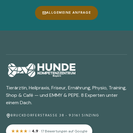
ALLGEMEINE ANFRAGE
Tierärztin, Heilpraxis, Friseur, Ernährung, Physio, Training,
Shop & Café — und EMMY & PEPE. 8 Experten unter
einem Dach.
BRUCKDORFERSTRASSE 38 · 93161 SINZING
★
★
★
★
★
· 17 Bewertungen auf Google
4.9