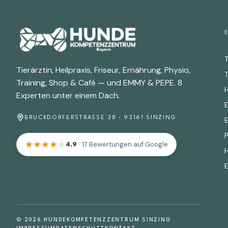
T
Tierärztin, Heilpraxis, Friseur, Ernährung, Physio,
T
Training, Shop & Café — und EMMY & PEPE. 8
Experten unter einem Dach.
BRUCKDORFERSTRASSE 38 · 93161 SINZING
★
★
★
★
★
· 17 Bewertungen auf Google
4.9
© 2026 HUNDEKOMPETENZZENTRUM SINZING