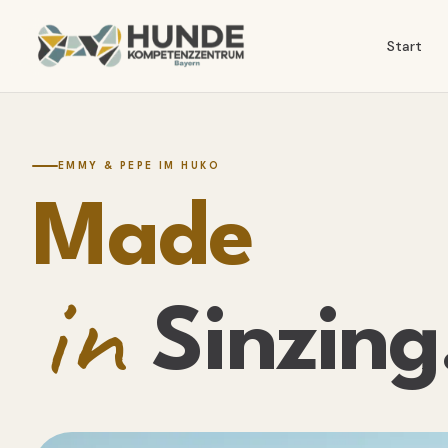
Start
EMMY & PEPE IM HUKO
Made
in
Sinzing