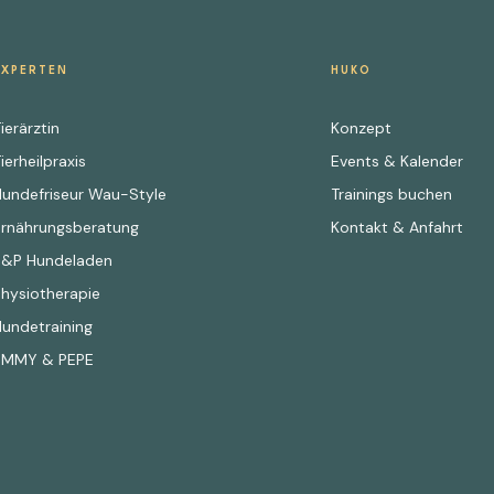
EXPERTEN
HUKO
ierärztin
Konzept
ierheilpraxis
Events & Kalender
Hundefriseur Wau-Style
Trainings buchen
Ernährungsberatung
Kontakt & Anfahrt
E&P Hundeladen
Physiotherapie
Hundetraining
EMMY & PEPE