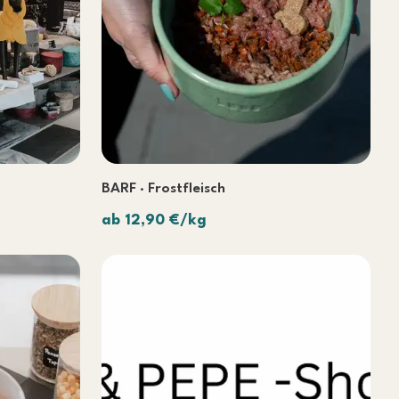
BARF · Frostfleisch
ab 12,90 €/kg