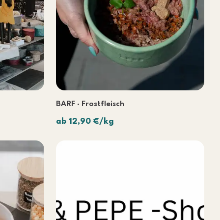
BARF · Frostfleisch
ab 12,90 €/kg