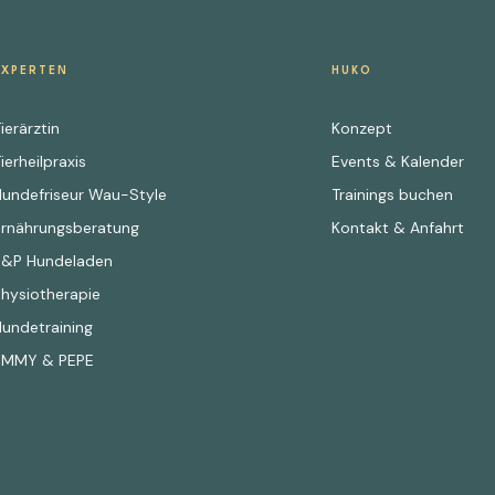
EXPERTEN
HUKO
ierärztin
Konzept
ierheilpraxis
Events & Kalender
Hundefriseur Wau-Style
Trainings buchen
Ernährungsberatung
Kontakt & Anfahrt
E&P Hundeladen
Physiotherapie
Hundetraining
EMMY & PEPE