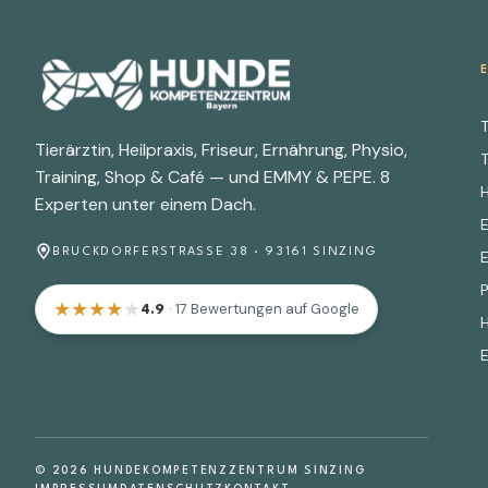
T
Tierärztin, Heilpraxis, Friseur, Ernährung, Physio,
T
Training, Shop & Café — und EMMY & PEPE. 8
Experten unter einem Dach.
BRUCKDORFERSTRASSE 38 · 93161 SINZING
★
★
★
★
★
· 17 Bewertungen auf Google
4.9
© 2026 HUNDEKOMPETENZZENTRUM SINZING