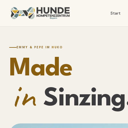
Start
EMMY & PEPE IM HUKO
Made
in
Sinzing