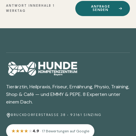
ANTWORT INNERHALB 1
ANFRAGE
SENDEN
WERKTAG
Tierärztin, Heilpraxis, Friseur, Ernährung, Physio, Training,
Shop & Café — und EMMY & PEPE. 8 Experten unter
einem Dach.
BRUCKDORFERSTRASSE 38 · 93161 SINZING
★
★
★
★
★
· 17 Bewertungen auf Google
4.9