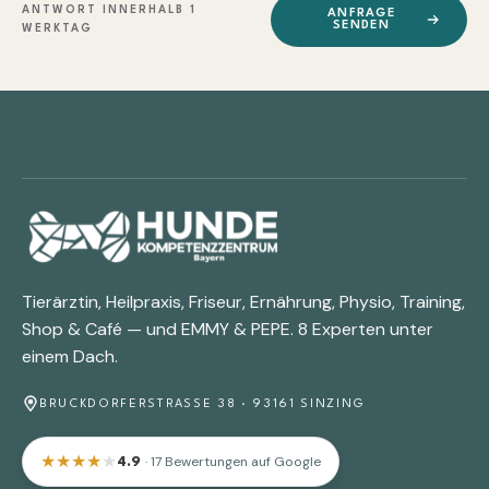
ANTWORT INNERHALB 1
ANFRAGE
SENDEN
WERKTAG
Tierärztin, Heilpraxis, Friseur, Ernährung, Physio, Training,
Shop & Café — und EMMY & PEPE. 8 Experten unter
einem Dach.
BRUCKDORFERSTRASSE 38 · 93161 SINZING
★
★
★
★
★
· 17 Bewertungen auf Google
4.9