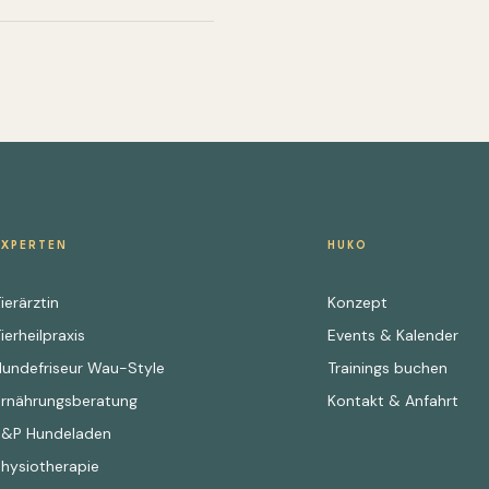
EXPERTEN
HUKO
ierärztin
Konzept
ierheilpraxis
Events & Kalender
Hundefriseur Wau-Style
Trainings buchen
Ernährungsberatung
Kontakt & Anfahrt
E&P Hundeladen
Physiotherapie