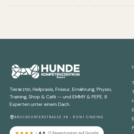
T
Tierärztin, Heilpraxis, Friseur, Ernährung, Physio,
T
Training, Shop & Café — und EMMY & PEPE. 8
Experten unter einem Dach.
BRUCKDORFERSTRASSE 38 · 93161 SINZING
★
★
★
★
★
· 17 Bewertungen auf Google
4.9